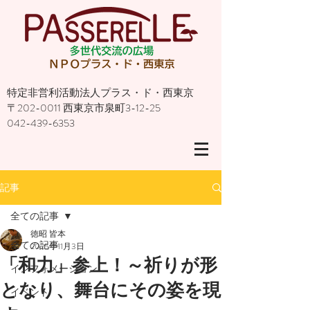
特定非営利活動法人プラス・ド・西東京
〒202-0011 西東京市泉町3-12-25
042-439-6353
記事
全ての記事
徳昭 皆本
全ての記事
2025年11月3日
「和力」参上！～祈りが形
インフォメーション
となり、舞台にその姿を現
イベント