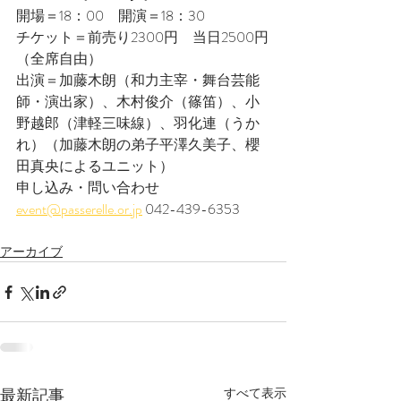
開場＝18：00　開演＝18：30
チケット＝前売り2300円　当日2500円
（全席自由）
出演＝加藤木朗（和力主宰・舞台芸能
師・演出家）、木村俊介（篠笛）、小
野越郎（津軽三味線）、羽化連（うか
れ）（加藤木朗の弟子平澤久美子、櫻
田真央によるユニット）
申し込み・問い合わせ　　
event@passerelle.or.jp
 042-439-6353
アーカイブ
最新記事
すべて表示