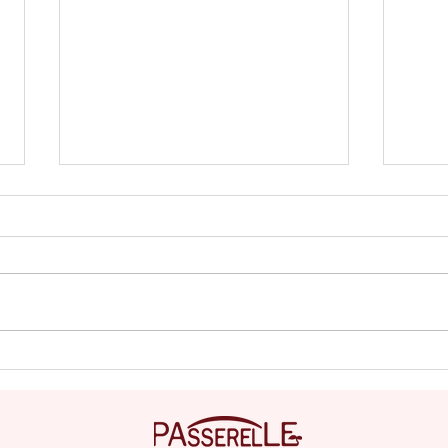
梅の恵みをギュッと濃縮！
から
「みんなでつくる梅エキス」
の唱