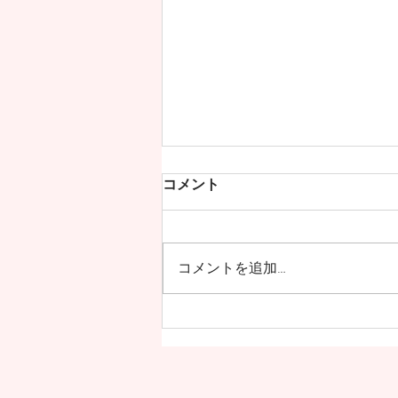
コメント
コメントを追加…
満員御礼！NPOプラス・ド・
西東京19周年記念「パスレル
寄席」