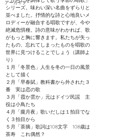
「からだを調律して歌う季節の唱歌」
アーカイブ
シリーズ。味わい深い名曲をずらりと
並べました。抒情的な詩と心地良いメ
ロディーが融合する唱歌ですが、今や
絶滅危惧種。詩の意味がわかれば、歌
がもっと胸に響きます。私たちが失っ
たもの、忘れてしまったものを唱歌の
世界に見つけることでしょう（講師よ
り）
１月「冬景色」人生を冬の一日の風景
として描く
２月「早春賦」教科書から外された３
番　実は恋の歌
３月「霞か雲か」元はドイツ民謡　主
役は小鳥たち
４月「朧月夜」歌いだしは１拍目でな
く３拍目から
５月「茶摘」歌詞は108文字　108歳は
茶寿　これ偶然？