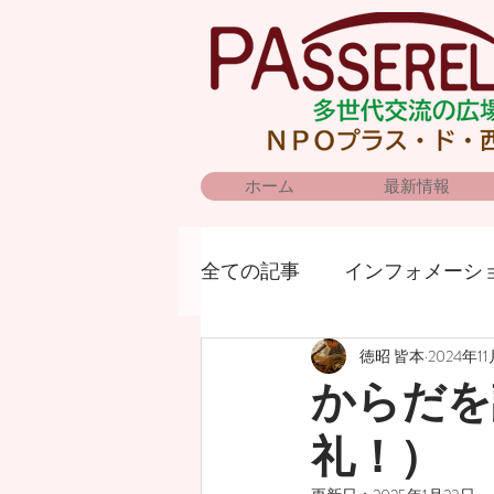
ホーム
最新情報
全ての記事
インフォメーシ
徳昭 皆本
2024年1
からだを
礼！）