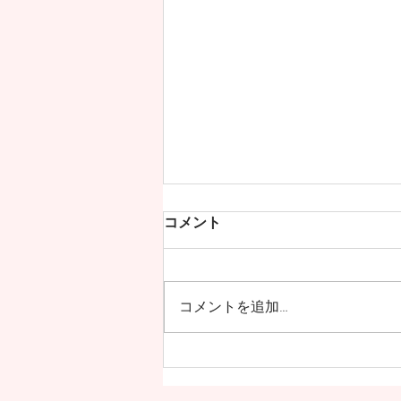
コメント
コメントを追加…
満員御礼！NPOプラス・ド・
西東京19周年記念「パスレル