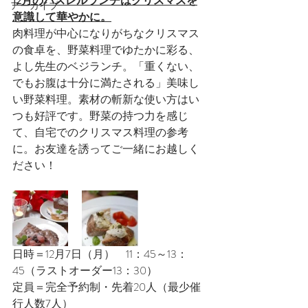
12月のパスレルランチはクリスマスを
アーカイブ
意識して華やかに。
肉料理が中心になりがちなクリスマス
の食卓を、野菜料理でゆたかに彩る、
よし先生のベジランチ。「重くない、
でもお腹は十分に満たされる」美味し
い野菜料理。素材の斬新な使い方はい
つも好評です。野菜の持つ力を感じ
て、自宅でのクリスマス料理の参考
に。お友達を誘ってご一緒にお越しく
ださい！
日時＝12月7日（月）　11：45～13：
45（ラストオーダー13：30）
定員＝完全予約制・先着20人（最少催
行人数7人）