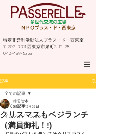
特定非営利活動法人プラス・ド・西東京
〒202-0011 西東京市泉町3-12-25
042-439-6353
記事
全ての記事
徳昭 皆本
全ての記事
2020年12月26日
クリスマスもベジランチ
インフォメーション
（満員御礼！!)
イベント