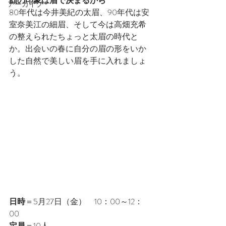
顔の印象は眉で決まるから
アーカイブ
80年代は今井美紀の太眉、90年代は安
室奈美江の細眉、そして今は高畑充希
の整えられたちょっと太眉の時代と
か。出会いの春に自分の眉の形をいか
した自然で美しい眉を手に入れましょ
う。
日時
＝5月27日（金）　10：00～12：
00
定員
＝10人