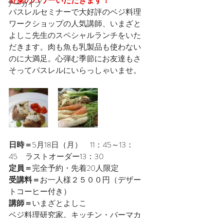
野菜のパワーいただきます！
アーカイブ
パスレルセミナーで大好評のベジ料理
ワークショップの人気講師、いまざと
よしこ先生のスペシャルランチをいた
だきます。肉も魚も乳製品も使わない
のに大満足。心弾む季節にお友達もさ
そってパスレルにいらっしゃいませ。
日時＝
5月18日（月）　11：45～13：
45　ラストオーダー13：30
定員＝
完全予約・先着20人限定
受講料＝
お一人様２５００円（デザー
トコーヒー付き）
講師＝
いまざとよしこ
ベジ料理研究家。キッチン・パーマカ