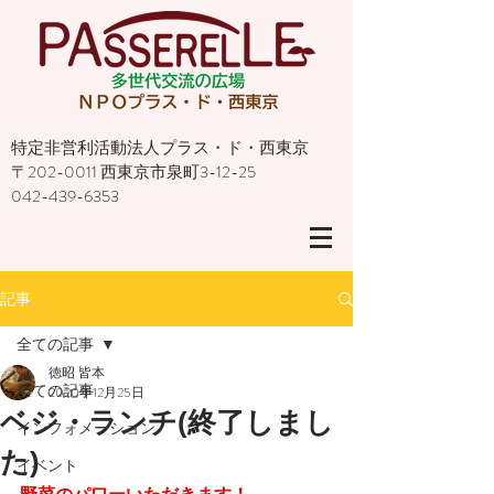
特定非営利活動法人プラス・ド・西東京
〒202-0011 西東京市泉町3-12-25
042-439-6353
記事
全ての記事
徳昭 皆本
全ての記事
2020年12月25日
ベジ・ランチ(終了しまし
インフォメーション
た)
イベント