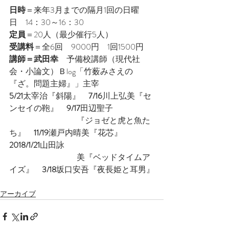
日時
＝来年3月までの隔月1回の日曜
日　14：30～16：30
定員
＝20人（最少催行5人）
受講料
＝全6回　9000円　1回1500円
講師＝武田幸
　予備校講師（現代社
会・小論文）Ｂlog「竹薮みさえの
『ざ。問題主婦』」主宰
5/21
太宰治『斜陽』　
7/16
川上弘美『セ
ンセイの鞄』　
9/17
田辺聖子 
                                            『ジョゼと虎と魚た
ち』　
11/19
瀬戸内晴美『花芯』　
2018/1/21
山田詠 
                                            美『ベッドタイムア
イズ』　
3/18
坂口安吾『夜長姫と耳男』
アーカイブ