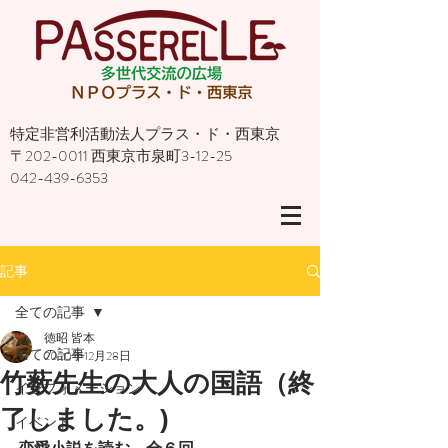
特定非営利活動法人プラス・ド・西東京
〒202-0011 西東京市泉町3-12-25
042-439-6353
記事
全ての記事
徳昭 皆本
全ての記事
2020年12月28日
竹薮先生の大人の国語（終
インフォメーション
了しました。)
イベント