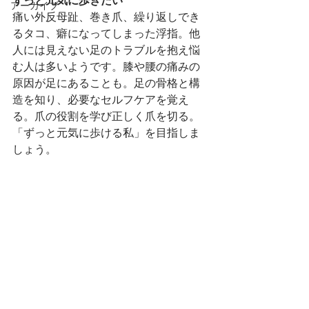
ずっと元気に歩きたい
アーカイブ
痛い外反母趾、巻き爪、繰り返しでき
るタコ、癖になってしまった浮指。他
人には見えない足のトラブルを抱え悩
む人は多いようです。膝や腰の痛みの
原因が足にあることも。足の骨格と構
造を知り、必要なセルフケアを覚え
る。爪の役割を学び正しく爪を切る。
「ずっと元気に歩ける私」を目指しま
しょう。